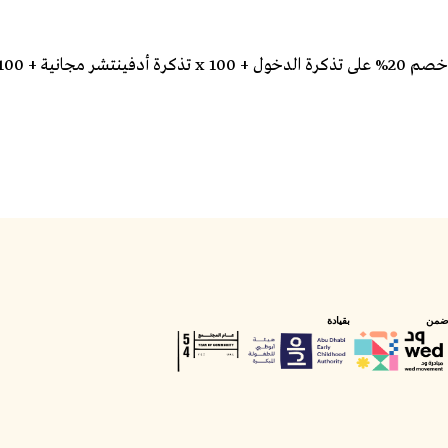
خصم 20% على تذكرة الدخول + 100 x تذكرة أدفينتشر مجانية + 100 xتذكرة سبلاش مجانية- الدخول | من ١٧ إلى ٢٣ نوفمبر، شامل ١٠٠ x تذكرة مجانية في ٢٠ نوفمبر
ضمن
بقيادة