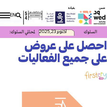
ضمن
بقيادة
EN
الصفحة الرئيسية
الخصومات والعروض
خصم خاص خلال أسبوع أبوظبي للط
محللي السلوك
2025,أكتوبر 23
فعالية وحدة التعليم المستمر (CEU) لمحلل
احصل على عروض
على جميع الفعاليات