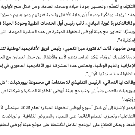
هذه الرؤية، ويذكّرنا جميعاً بأن رعاية الأطفال وتنمية قدراتهم ومواهبهم مسؤ
وقالت
الدكتورة غوية النيادي، نائب رئيس أول الخدمات الطبية وجودة الحياة 
ويسرُّنا التعاون مع هيئة أبوظبي للطفولة المبكرة في هذه المبادرة المهمة، الت
إمكانياته".
ومن جانبها، قالت الدكتورة ميرا الكعبي، رئيس فريق الأكاديمية الوطنية لتنم
دورنا كشريك الرؤية، نؤكد التزامنا بدعم الأسر والأطفال من خلال التعاون مع 
الإماراتية والقيم الوطنية. وتعكس هذه المشاركة دور الأكاديمية المحوري في إع
بالطفولة منذ سنواتها الأولى".
وقالت ليا الدماني، الرئيس التنفيذي للاستدامة في مجموعة بيورهيلث
: "كل 
بيورهيلث بالعمل جنباً إلى جنب مع هيئة أبوظبي للطفولة المبكرة وشركائنا ف
رؤيتها."
التفاعلية، وتجارب التعلم القائمة على اللعب، والعروض الثقافية، والرياضا
فقط. ويمكن الاطلاع على البرنامج الكامل للأنشطة على موقع هيئة أبوظبي للطفولة