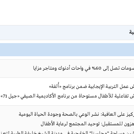
ية
تصل إلى 60% في واحات أدنوك ومتاجر مزايا
 عمل التربية الإيجابية ضمن برنامج «أُلفة»
 تفاعلية للأطفال مستوحاة من برنامج الأكاديمية الصيفي «جيل 71»
ركيز على العافية: نشر الوعي بالصحة وجودة الحياة اليومية
زون للمستقبل: توحيد المجتمع لرعاية الأطفال
ين مساحة "مجلسنا" الخارجية في مدينة الشيخ خليفة الطبية لتعزيز