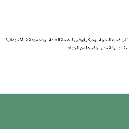
تتعاون هيئة أبوظبي للطفولة المبكرة هذا العام مع مجموعة متنوعة من الشركاء، من بينهم دائرة البلديات والنقل، ودائرة الثقافة والسياحة، ومجلس أبوظبي للرياضات البحرية، ومركز أبوظبي للصحة العامة، ومجموعة M42، ودائرة
طنية، وشركة مدن، وغيرها من الجهات.