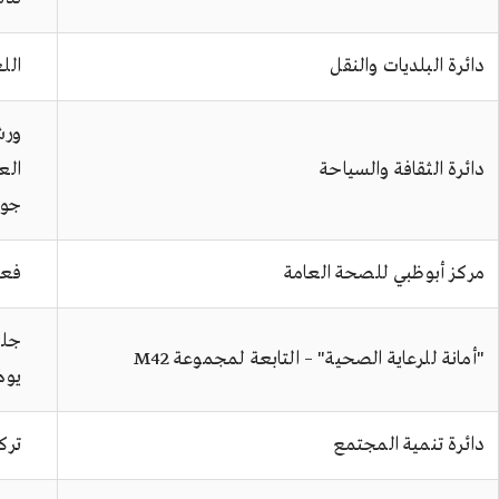
دائرة البلديات والنقل
الل
ورش
دائرة الثقافة والسياحة
الع
جول
مركز أبوظبي للصحة العامة
فعا
جلس
"أمانة للرعاية الصحية" – التابعة لمجموعة M42
يوم
دائرة تنمية المجتمع
ترك