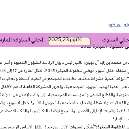
ة المبكرة
السلوك
2025,أكتوبر 23
فعالية وحدة التعليم المستمر (CEU) لمحللي السلوك: 
طفولة المبكرة 2025
ن محمد بن زايد آل نهيان، نائب رئيس ديوان الرئاسة للشؤون التنموية وأسر الش
، خلال الفترة من 17 إلى 23 نوفمبر في كل من أبوظبي، والعين، والظفرة.
"،
ليؤكد أهمية مشاركة مختلف قطاعات المجتمع في تنظيم أنشطة وفعاليات تساهم
وء على أهمية توحيد الجهود المجتمعية، وتعزيز المشاركة الفاعلة لدعم الأطفال
51) شريكاً استراتيجياً من الجهات الحكومية والقطاع الخاص والمؤسسات المجتمعية، إلى جانب الإ
اليات والأنشطة والتجارب المجتمعية الموجّهة للأسرة خلال الأسبوع، والتي س
افية والتراث الإماراتي الأصيل، وتشجيع توظيف التكنولوجيا والذكاء الاصطناعي 
ء الإمارة.
 للطفولة المبكرة:
"تُشكّل السنوات الأولى من حياة الطفل الأساس الراسخ لم