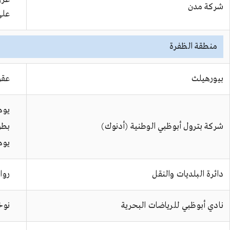
شركة مدن
على
منطقة الظفرة
بيورهيلث
عقو
يوم
شركة بترول أبوظبي الوطنية (أدنوك)
بطو
يوم
دائرة البلديات والنقل
روا
نادي أبوظبي للرياضات البحرية
نوخ