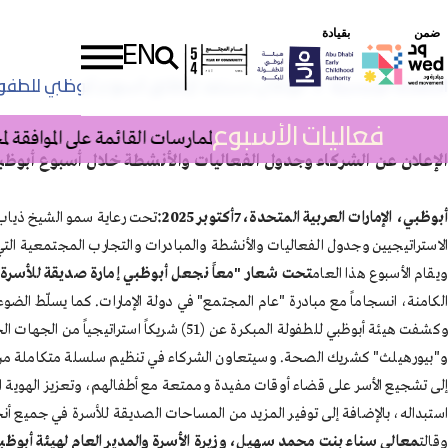
ضمن
بقيادة
EN
الصفحة الرئيسية
أبوظبي تستعد لإطلاق أسبوع أبوظبي للطفول
فعاليات الأسبوع
ية وحدة التعليم المستمر: الممارسات القائمة على الموافقة لمحللي 
الإعلان عن الشركاء وجدول الفعاليات والأنشطة خلال أسبوع أبوظبي لل
أبوظبي، الإمارات العربية المتحدة،
7
أكتوبر 2025:
تحت رعاية سمو الشيخ ذياب ب
الاستراتيجيين وجدول الفعاليات والأنشطة والمبادرات والتجارب المجتمعية التي ستقام خلال أسبوع أبوظبي للطفولة المبكرة 2025
ويقام الأسبوع هذا العام
تحت شعار "معاً نجعل أبوظبي إمارة صديقة للأسرة
الكامنة، انسجاماً مع مبادرة "عام المجتمع" في دولة الإمارات. كما يسلّط الض
وكشفت هيئة أبوظبي للطفولة المبكرة عن (
و"بيورهيلث" كشريك الصحة. وسيتعاون الشركاء في تنظيم سلسلة متكاملة من الفع
إلى تشجيع الأسر على قضاء أوقات مفيدة وممتعة مع أطفالهم، وتعزيز الهوية الثق
استبداله، بالإضافة إلى توفير المزيد من المساحات الصديقة للأسرة في جميع أنحا
وقالت
معالي سناء بنت محمد سهيل، وزيرة الأسرة والمدير العام لهيئة أبوظبي