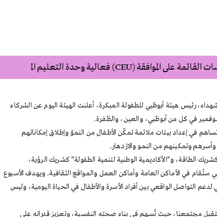
الممارسات القائمة على الموافقة
هداء، رئيس هيئة أبوظبي للطفولة المبكرة، أعلنت الهيئة اليوم عن الشركاء
 في إعداد بيئات ملائمة تمكّن الأطفال من النموّ وإطلاق إمكاناتهم
 وأسرهم وتمكينهم من النمو والازدهار.
علان عن أدنوك كشريك الطاقة، و"الأكاديمية الوطنية لتنمية الطفولة" كشريك الرؤية،
تُقام في الأماكن العامة وأماكن العمل والمواقع الثقافية. ويهدف الأسبوع
لدعم التواصل الواقعي بين أفراد الأسرة والأطفال في الحياة اليومية، وليس
ستقبل مجتمعنا، حيث تُسهم في بناء صحته النفسية، وتعزيز قدراته على