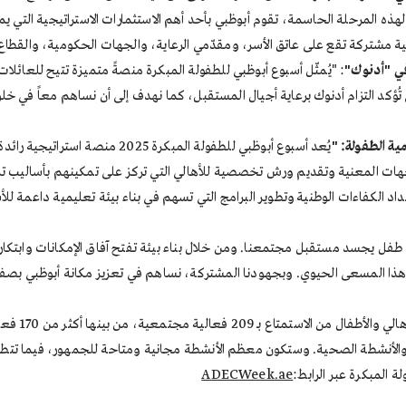
ولية مشتركة تقع على عاتق الأسر، ومقدّمي الرعاية، والجهات الحكومية، والقط
في "أدنوك"
: "يُمثّل أسبوع أبوظبي للطفولة المبكرة منصةً متميزة تتيح للعائ
ي تُؤكد التزام أدنوك برعاية أجيال المستقبل، كما نهدف إلى أن نساهم معاً في خ
ية الطفول
ة: "
يُعد أسبوع أبوظبي للطفولة المبك
الجهات المعنية وتقديم ورش تخصصية للأهالي التي تركز على تمكينهم بأساليب ت
داد الكفاءات الوطنية وتطوير البرامج التي تسهم في بناء بيئة تعليمية داعمة ل
طفل يجسد مستقبل مجتمعنا. ومن خلال بناء بيئة تفتح آفاق الإمكانات وابتكار 
ي هذا المسعى الحيوي. وبجهودنا المشتركة، نساهم في تعزيز مكانة أبوظبي بصف
تجدر الإشار
ت والأنشطة الصحية. وستكون معظم الأنشطة مجانية ومتاحة للجمهور، فيما تت
 المبكرة عبر الرابط:
ADECWeek.ae