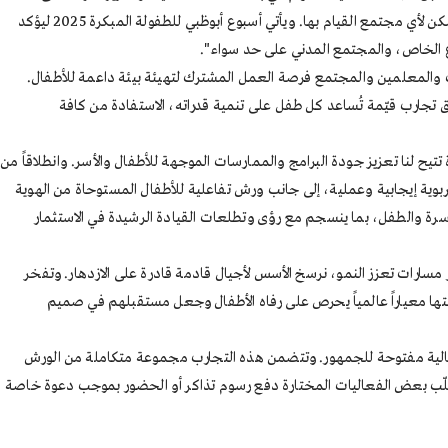
التكيّف والتعلّم، وتحسين جودة حياته وصحته العامة. ومن خلال منح الأولوية لهذه المرحلة الحاسمة، تقوم أبوظبي بأحد أهم الاستثمارات الاستراتيجية التي يمكن لأي مجتمع القيام بها. ويأتي أسبوع أبوظبي للطفولة المبكرة 2025 ليؤكد
اع الخاص، والمجتمع المدني على حد سواء".
لات والمعلمين والمجتمع فرصة العمل المشترك لتهيئة بيئة داعمة للأطفال.
لق تجارب قيّمة تُساعد كل طفل على تنمية قدراته، الاستفادة من كافة
رة 2025 منصة استراتيجية رائدة تتيح لنا تعزيز جودة البرامج والممارسات الموجهة للأطفال والأسر. وانطلاقاً من
ربوية إيجابية وعملية، إلى جانب ورش تفاعلية للأطفال المستوحاة من الهوية
لأسرة والطفل، بما ينسجم مع رؤى وتطلعات القيادة الرشيدة في الاستثمار
مسارات تعزز النمو، نرسخ الأسس لأجيال قادمة قادرة على الازدهار. وتفخر
تها معياراً عالمياً يحرص على رفاه الأطفال وجعل مستقبلهم في صميم
ة إلى أن خلال أسبوع أبوظبي للطفولة المبكرة لعام 2025 سيتمكّن الأهالي والأطفال من الاستمتاع بـ 209 فعالية مجتمعية، من بينها أكثر من 170 فعالية مفتوحة للجمهور. وتتضمن هذه التجارب مجموعة متكاملة من الورش
طلّب بعض الفعاليات المختارة دفع رسوم تذاكر أو الحضور بموجب دعوة خاصة