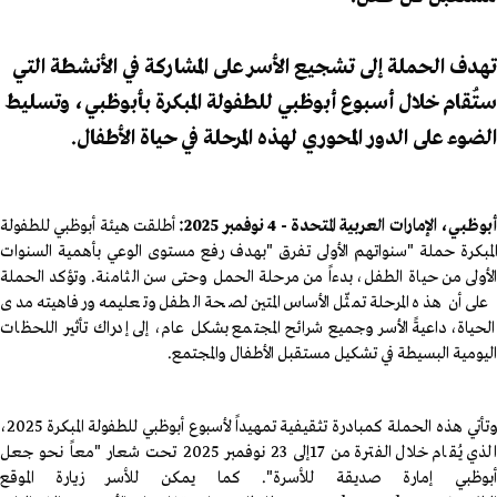
تهدف الحملة إلى تشجيع الأسر على المشاركة في الأنشطة التي
ستُقام خلال أسبوع أبوظبي للطفولة المبكرة بأبوظبي، وتسليط
الضوء على الدور المحوري لهذه المرحلة في حياة الأطفال.
بوظبي، الإمارات العربية المتحدة -
4 نوفمبر
2025
:
أطلقت هيئة أبوظبي للطفولة
المبكرة
حملة
"
سنواتهم الأولى تفرق
"
بهدف رفع مستوى الوعي بأهمية السنوات
لأولى من حياة الطفل، بدءاً من مرحلة الحمل وحتى سن الثامنة
.
وتؤكد الحملة
على أن هذه المرحلة تمثّل الأساس المتين لصحة الطفل وتعليمه ورفاهيته مدى
الحياة، داعيةً الأسر وجميع شرائح المجتمع بشكل عام، إلى إدراك تأثير اللحظات
اليومية البسيطة في تشكيل مستقبل الأطفال والمجتمع
.
وتأتي هذه الحملة كمبادرة تثقيفية تمهيداً لأسبوع أبوظبي للطفولة المبكرة 2025،
لذي يُقام خلال الفترة من
17
إلى 23 نوفمبر 2025 تحت شعار "معاً نحو جعل
أبوظبي إمارة صديقة للأسرة"
.
كما
يمكن للأسر زيارة الموقع