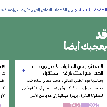
الصفحة الرئيسية
من الخطوات الأولى إلى مجتمعاتٍ مزدهرة هي
قد
يعجبك أيضاً
الاستثمار في السنوات الأولى من حياة
هيئ
الطفل هو استثمار في مستقبل
حمل
الإمارات ومصدر قوتها وازدهارها
بمناسبة يوم الطفل العالمي، قامت معالي سناء بنت
أطلق
محمد سهيل، وزيرة الأسرة والمدير العام لهيئة أبوظبي
الأو
للطفولة المبكرة، بزيارة ميدانية إلى عددٍ من الأسر
الأو
والأطفال حديثي الولادة في أبوظبي بمستشفى "دانة
سن ا
5
TAG1
2025