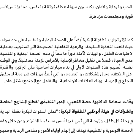
الحب والرعاية والأمان، يكتسبون مرونة عاطفية وثقة بالنفس، مما يؤسّس لأسر
قوية ومجتمعات مزدهرة
.
كما تؤثر تجارب الطفولة المبكرة أيضاً على الصحة البدنية والنفسية على حد سواء،
حيث تلعب التغذية السليمة، والرعاية التفاعلية الصحيحة التي تستجيب بفاعلية
لاحتياجات الطفل، والبيئات الآمنة دوراً حاسماً في دعم الصحة البدنية والنفسية
مدى الحياة، فضلاً عن تقليل مخاطر الإصابة بالأمراض المزمنة مستقبلاً
.
وفي الوقت
نفسه، تُسهم هذه السنوات الأولى في بناء مهارات أساسية مثل التركيز، والقدرة
على التكيّف، وحل المشكلات، والتعاون، والتي تُعدُّ مهارات ضرورية لتحقيق
النجاح في المدرسة، وبناء العلاقات الاجتماعية، والتفاعل مع المجتمع بشكل عام
.
وقالت سعادة الدكتورة حصة الكعبي، المدير التنفيذي لقطاع المشاريع الخاصة
والشراكات في هيئة أبوظبي للطفولة المبكرة:
"تمثل السنوات المبكرة نقطة البداية
في رحلة كل طفل، والمرحلة التي تُبنى فيها أسس مستقبلنا المشترك. ومن خلال هذه
الحملة التوعوية والتثقيفية نهدف إلى إلهام أولياء الأمور ومقدمي الرعاية وجميع