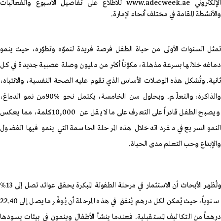
لإلكتروني
www.adecweek.ae
للاطلاع على تفاصيل الأسبوع والفعاليات
والأنشطة المقامة في مختلف أنحاء الإمارة
.
تمثل السنوات الأولى من حياة الطفل فرصة فريدة لنموّه وتطوّره، حيث ينمو
دماغه خلالها بسرعة مذهلة، مكوّناً أكثر من مليون وصلة عصبية جديدة في كل
ثانية
.
وتُشكل هذه الوصلات الأساس الذي تقوم عليه الصحة النفسية، والانتباه،
الذاكرة، والتعلّم
.
وبحلول سن الخامسة، يكتمل نحو
90%
من نمو الدماغ،
ويصبح الطفل قادراً على التعرف على ما لا يقل عن
10,000
كلمة، مما يعكس
النمو السريع في مفرداته خلال هذه المرحلة الحاسمة التي ينمو فيها الفضول
والإبداع وحب التعلم مدى الحياة
.
وتُظهر الأبحاث أن الاستثمار في مرحلة الطفولة المبكرة يحقق عوائد تصل إلى 13%
سنوياً، حيث يُمكن لكل درهم يُنفق في هذه المرحلة أن يُوفّر ما يصل إلى 22.40
رهماً من التكاليف المستقبلية
.
فعندما ينشأ الأطفال وينمون في بيئات يسودها